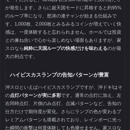
が発生します。さらに超天国モードに昇格すると約95%
のループ率になり、怒涛の連チャンが始まる仕組みで
す。1,000枚、2,000枚とみるみるコインが増えていく快
感は、一度体験すると忘れられません。ホールでは投資
との兼ね合いで心から楽しめない場面もありますが、家
スロなら
純粋に天国ループの快感だけを味わえる
のが最
大の利点です。
ハイビスカスランプの告知パターンが豊富
沖スロといえばハイビスカスランプですが、沖ドキ!はそ
の
点灯パターンが実に多彩
です。通常の点灯に加え、左
右同時点灯、片側のみ点灯、点滅パターンなど、告知の
仕方だけで期待度が変化。さらにランプの色が変わるプ
レミアムパターンも搭載されており、レインボーに光っ
た瞬間の衝撃は何度体験しても色褪せません。家スロな