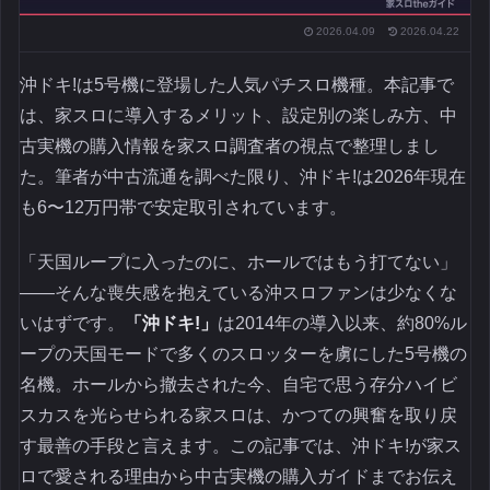
2026.04.09
2026.04.22
沖ドキ!は5号機に登場した人気パチスロ機種。本記事で
は、家スロに導入するメリット、設定別の楽しみ方、中
古実機の購入情報を家スロ調査者の視点で整理しまし
た。筆者が中古流通を調べた限り、沖ドキ!は2026年現在
も6〜12万円帯で安定取引されています。
「天国ループに入ったのに、ホールではもう打てない」
――そんな喪失感を抱えている沖スロファンは少なくな
いはずです。
「沖ドキ!」
は2014年の導入以来、約80%ル
ープの天国モードで多くのスロッターを虜にした5号機の
名機。ホールから撤去された今、自宅で思う存分ハイビ
スカスを光らせられる家スロは、かつての興奮を取り戻
す最善の手段と言えます。この記事では、沖ドキ!が家ス
ロで愛される理由から中古実機の購入ガイドまでお伝え