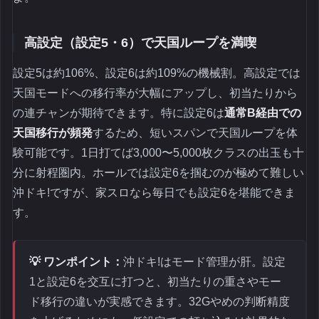
高設定（設定5・6）で天国ループを満喫
設定5は約106%、設定6は約109%の機械割。高設定では
天国モードへの移行率が大幅にアップし、初当たりから
の連チャンが期待できます。特に設定6は
通常B経由での
天国移行が頻発
するため、短いスパンで天国ループを体
験可能です。1日打てば3,000〜5,000枚クラスの出玉も十
分に射程圏内。ホールでは設定6を掴むのが極めて難しい
沖ドキ!ですが、家スロなら毎日でも設定6を堪能できま
す。
💡 ワンポイント：
沖ドキ!はモード管理が肝。設定
1と設定6を交互に打つと、初当たりの重さやモー
ド移行の違いが実感できます。32Gやめの判断精度