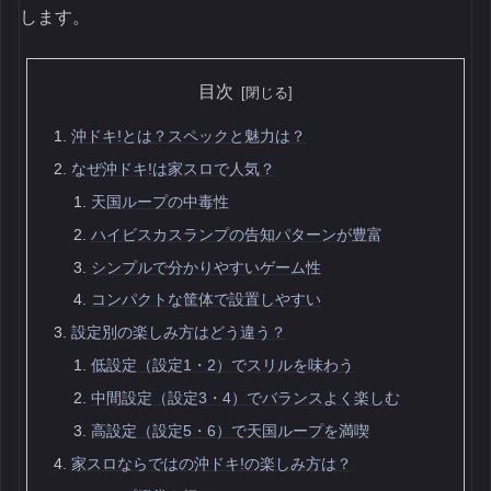
します。
目次
沖ドキ!とは？スペックと魅力は？
なぜ沖ドキ!は家スロで人気？
天国ループの中毒性
ハイビスカスランプの告知パターンが豊富
シンプルで分かりやすいゲーム性
コンパクトな筐体で設置しやすい
設定別の楽しみ方はどう違う？
低設定（設定1・2）でスリルを味わう
中間設定（設定3・4）でバランスよく楽しむ
高設定（設定5・6）で天国ループを満喫
家スロならではの沖ドキ!の楽しみ方は？