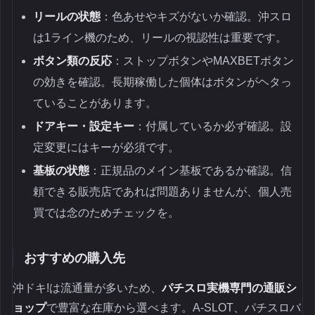
リールの状態
：色あせやキズがないか確認。沖スロ
は1ライン機のため、リールの視認性は重要です。
ボタン類の反応
：ストップボタンやMAXBETボタン
の効きを確認。長期稼働した個体はボタンがヘタっ
ていることがあります。
ドアキー・設定キー
：付属しているか必ず確認。設
定変更にはキーが必須です。
基板の状態
：正規品のメイン基板であるか確認。信
頼できる販売店であれば問題ありませんが、個人売
買では念のためチェックを。
おすすめの購入先
沖ドキ!は流通量が多いため、
パチスロ実機専門の通販シ
ョップ
で豊富な在庫から選べます。A-SLOT、パチスロバ