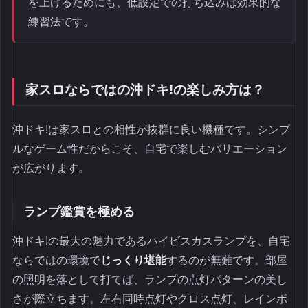
を上げるためにも、低設定での打ち込みは効果的な
練習法です。
家スロならではの沖ドキ!の楽しみ方は？
沖ドキ!は家スロとの相性が抜群に良い機種です。シンプ
ルなゲーム性だからこそ、自宅で楽しむバリエーション
が広がります。
ランプ鑑賞を極める
沖ドキ!の最大の魅力であるハイビスカスランプを、自宅
ならではの環境で
じっくり堪能
するのが無難です。部屋
の照明を落として打てば、ランプの点灯パターンの美し
さが際立ちます。左右同時点灯やクロス点灯、レインボ