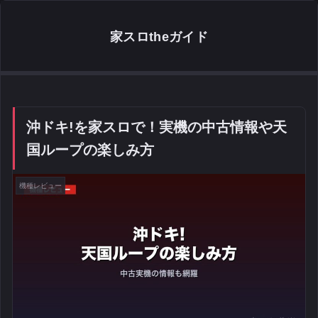
家スロtheガイド
沖ドキ!を家スロで！実機の中古情報や天
国ループの楽しみ方
機種レビュー