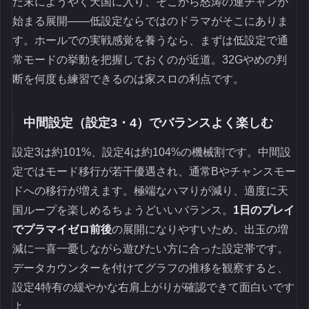
た末にようやく天国に入り、そこから怒涛の連チャンが
始まる展開――低設定ならではのドラマがそこにありま
す。ホールでの実戦感覚を養うなら、まずは低設定で通
常モードの挙動を把握しておくのが近道。32Gやめの判
断を何度も練習できるのは家スロの利点です。
中間設定（設定3・4）でバランスよく楽しむ
設定3は約101%、設定4は約104%の機械割です。中間設
定ではモード移行が若干優遇され、通常Bやチャンスモー
ドへの移行が増えます。極端なハマりが減り、適度に天
国ループを楽しめるちょうどいいバランス。
1日のプレイ
でプラマイゼロ前後
の展開になりやすいため、出玉の増
減に一喜一憂しながら遊びたい方に合った設定帯です。
データカウンターを付けてグラフの推移を観察すると、
設定4特有の緩やかな右肩上がりが確認できて面白いです
よ。