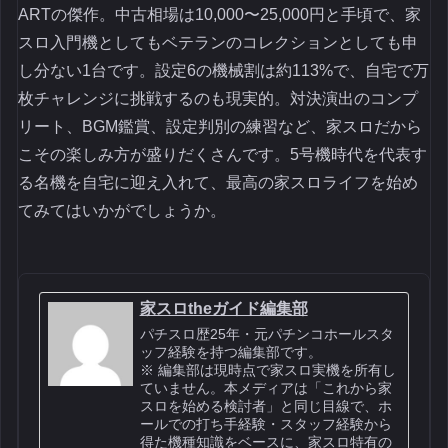
ARTの傑作。中古相場は10,000〜25,000円と手頃で、家
スロ入門機としてもベテランのコレクションとしても申
し分ない1台です。設定6の機械割は約113%で、自宅で万
枚チャレンジに挑戦するのも現実的。対決演出のコンプ
リート、BGM鑑賞、設定判別の練習など、家スロだから
こその楽しみ方が盛りだくさんです。5号機時代を代表す
る名機を自宅に迎え入れて、最高の家スロライフを始め
てみてはいかがでしょうか。
家スロtheガイド編集部
パチスロ歴25年・元パチンコホールスタ
ッフ経験を持つ編集部です。
※ 編集部は現時点で家スロ実機を所有し
ていません。本メディアは「これから家
スロを始める検討者」と同じ目線で、ホ
ールでの打ち手経験・スタッフ経験から
得た機種知識をベースに、家スロ特有の