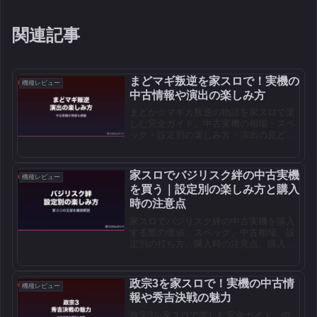
関連記事
まどマギ叛逆を家スロで！実機の
機種レビュー
中古情報や演出の楽しみ方
まどか☆マギカ叛逆の物語を家スロで楽
しむ完全ガイド。中古実機の相場・スペ
ック・設定別の楽しみ方・演出の見どこ
ろを解説。
家スロでバジリスク絆の中古実機
機種レビュー
を買う｜設定別の楽しみ方と購入
時の注意点
家スロでバジリスク絆の中古実機を購入
する際の価値、スペック、中古相場、設
定別の打ち方、購入時の注意点、購入先
3社の選び方までを家スロtheガイド編集
部が整理。
政宗3を家スロで！実機の中古情
機種レビュー
報や秀吉決戦の魅力
政宗3を家スロで楽しむ完全ガイド。中