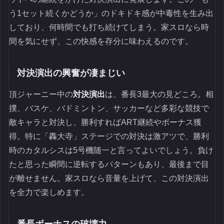
う1セット続くかどうか」のドキドキ感が中毒性を生み出
しており、何時間でも打ち続けてしまう。家スロなら時
間を気にせず、この快感を存分に味わえるのです。
対決演出の興奮が凄まじい
頂ジャーニー中の
対決演出
は、番長3最大の見どころ。相
撲、バスケ、バドミントン、サッカーなど多彩な競技で
敵キャラと対決し、勝利すればART継続やボーナス獲
得。特に「轟大寺」ステージでの対決は激アツで、勝利
時のカタルシスは5号機随一と言ってよいでしょう。負け
たと思った瞬間に逆転するパターンもあり、最後まで目
が離せません。家スロなら音量を上げて、この対決演出
を全力で楽しめます。
番長ボーナスの破壊力