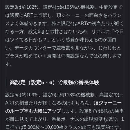
設定3は約102%、設定4は約106%の機械割。中間設定で
は適度にARTに当選し、頂ジャーニーの面白さをバラン
スよく体感できます。特に設定4はARTの初当たりが軽く
なる一方、設定6ほどの甘さはないため、リアルに「今日
はツイてる日かも？」という感覚が味わえるのが面白
い。データカウンターで差枚数を見ながら、じわじわと
プラスが増えていく展開は中間設定ならではの楽しさで
す。
高設定（設定5・6）で最強の番長体験
設定5は約109%、設定6は約113%の機械割。高設定では
ARTの初当たりが軽くなるのはもちろん、
頂ジャーニー
のループ率も大幅にアップ
します。設定6では対決の勝率
が目に見えて上がり、番長ボーナスの出現頻度も増加。1
日打てば5,000枚〜10,000枚クラスの出玉も現実的です。