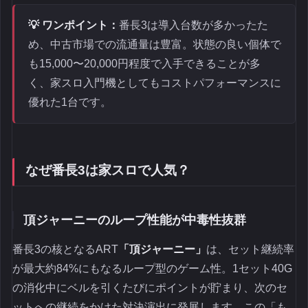
💡 ワンポイント：
番長3は導入台数が多かったた
め、中古市場での流通量は豊富。状態の良い個体で
も15,000〜20,000円程度で入手できることが多
く、家スロ入門機としてもコストパフォーマンスに
優れた1台です。
なぜ番長3は家スロで人気？
頂ジャーニーのループ性能が中毒性抜群
番長3の核となるART
「頂ジャーニー」
は、セット継続率
が最大約84%にもなるループ型のゲーム性。1セット40G
の消化中にベルを引くたびにポイントが貯まり、次のセ
ットへの継続をかけた対決演出に発展します。この「も