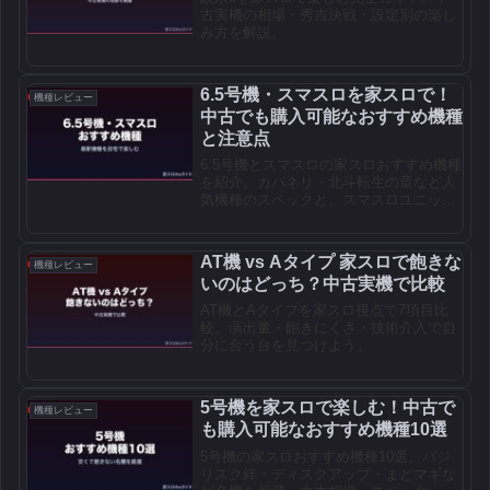
古実機の相場・秀吉決戦・設定別の楽し
み方を解説。
6.5号機・スマスロを家スロで！
機種レビュー
中古でも購入可能なおすすめ機種
と注意点
6.5号機とスマスロの家スロおすすめ機種
を紹介。カバネリ・北斗転生の章など人
気機種のスペックと、スマスロユニット
の必要性を解説。
AT機 vs Aタイプ 家スロで飽きな
機種レビュー
いのはどっち？中古実機で比較
AT機とAタイプを家スロ視点で7項目比
較。演出量・飽きにくさ・技術介入で自
分に合う台を見つけよう。
5号機を家スロで楽しむ！中古で
機種レビュー
も購入可能なおすすめ機種10選
5号機の家スロおすすめ機種10選。バジ
リスク絆・ディスクアップ・まどマギな