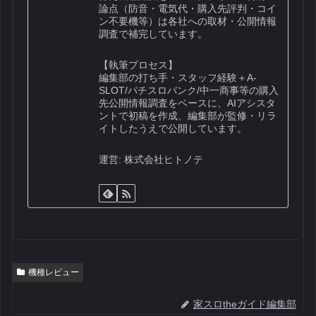
論点（防音・電気代・購入先評判・コイ
ン不要機等）は各社への取材・公開情報
調査で補完しています。
【執筆プロセス】
編集部の打ち手・スタッフ経験＋A-
SLOT/パチスロバンク/中一商事等の購入
先公開情報調査をベースに、AIアシスタ
ントで初稿を作成、編集部が監修・リラ
イトしたうえで公開しています。
運営: 株式会社ヒトノテ
機種レビュー
家スロtheガイド編集部