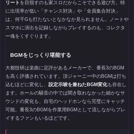
リート
を目指すのも家スロだからこそできる遊び方。特
に出現率が低い「チャンス対決」や「全員集合対決」
は、何千Gも打たないとなかなか見られません。ノートや
スマホに演出を記録しながらプレイするのも、コレクタ
ー魂をくすぐります。
BGMをじっくり堪能する
大都技研は楽曲に定評があるメーカーで、番長3のBGM
も高く評価されています。頂ジャーニー中のBGMは打ち
込むほどに変化し、
設定示唆を兼ねたBGM変化
も存在し
ます。ホールの騒音の中では聞き取れなかった細かなサ
ウンドの変化も、自宅のヘッドホンなら完璧にキャッチ
可能。番長3のBGMを作業用BGMとして流しながらプレ
イするファンもいるほどです。