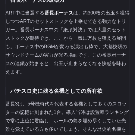
ART中に当選する
番長ボーナス
は、約300枚の出玉を獲得
しつつARTのセットストックを上乗せできる強力なトリ
ガー。番長ボーナス中の「絶頂対決」では大量のセット
ストックが期待でき、ここから一気に万枚を狙える展開
も。ボーナス中のBGMが変わる演出も粋で、大都技研の
サウンドチームの実力が光る場面です。この番長ボーナ
スの連鎖が始まると、出玉が止まらなくなる快感を味わ
えます。
パチスロ史に残る名機としての所有欲
番長3は、5号機時代を代表する名機として多くのスロッ
ターの記憶に刻まれた1台。導入当時は設置率ランキング
で常に上位に君臨し、ホールの島を埋め尽くしていた光
景を覚えている方も多いでしょう。そんな歴史的名機を