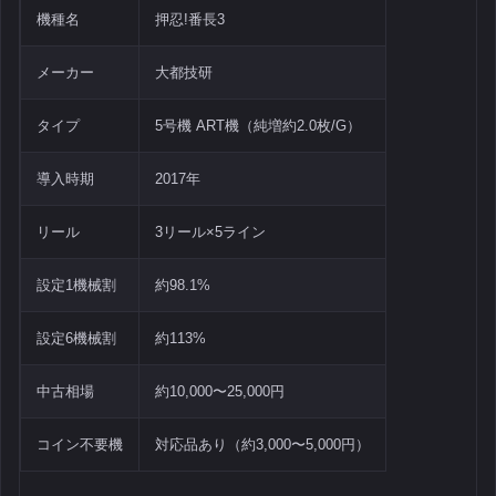
機種名
押忍!番長3
メーカー
大都技研
タイプ
5号機 ART機（純増約2.0枚/G）
導入時期
2017年
リール
3リール×5ライン
設定1機械割
約98.1%
設定6機械割
約113%
中古相場
約10,000〜25,000円
コイン不要機
対応品あり（約3,000〜5,000円）