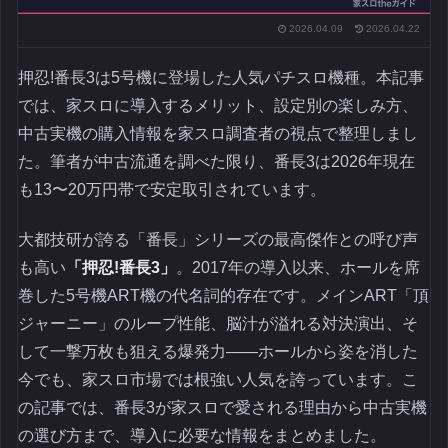
2026.04.09
2026.04.22
押忍!番長3は5号機に登場した人気パチスロ機種。本記事
では、家スロに導入するメリット、設定別の楽しみ方、
中古実機の購入情報を家スロ調査者の視点で整理しまし
た。筆者が中古流通を調べた限り、番長3は2026年現在
も13〜20万円帯で安定取引されています。
大都技研が誇る「番長」シリーズの最高傑作との呼び声
も高い
「押忍!番長3」
。2017年の導入以来、ホールを席
巻した5号機ART機の代名詞的存在です。メインART「頂
ジャーニー」のループ性能、脳汁が溢れる対決演出、そ
して一撃万枚も狙える爆発力――ホールから姿を消した
今でも、家スロ市場では根強い人気を誇っています。こ
の記事では、番長3が家スロで愛される理由から中古実機
の選び方まで、導入に必要な情報をまとめました。