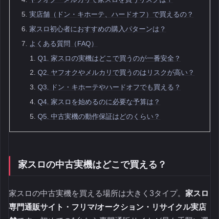
実店舗（ドン・キホーテ、ハードオフ）で買えるの？
家スロ初心者におすすめの購入パターンは？
よくある質問（FAQ）
Q1. 家スロの実機はどこで買うのが一番安全？
Q2. ヤフオクやメルカリで買うのはリスクが高い？
Q3. ドン・キホーテやハードオフでも買える？
Q4. 家スロを始めるのに必要な予算は？
Q5. 中古実機の動作保証はどのくらい？
家スロの中古実機はどこで買える？
家スロの中古実機を買える場所は大きく3タイプ。
家スロ
専門通販サイト・フリマ/オークション・リサイクル実店