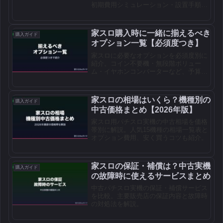
初期費用シミュレーション・設置手順・
防音対策まで、これ1記事で完全網羅。
家スロ購入時に一緒に揃えるべき
購入ガイド
オプション一覧【必須度つき】
家スロに必要なオプションを必須度別に
紹介。コイン不要機・無段階ボリュー
ム・イヤホンコンバーターなど、予算別
おすすめセットも掲載。
家スロの相場はいくら？機種別の
購入ガイド
中古価格まとめ【2026年版】
家スロ用パチスロ実機の中古相場を価格
帯別に解説。人気15機種の相場一覧表と
オプション費用、安く買うコツも紹介。
家スロの保証・補償は？中古実機
購入ガイド
の故障時に使えるサービスまとめ
中古パチスロ実機の保証・補償サービス
を比較。主要販売店の保証内容と故障時
の対処法を解説。