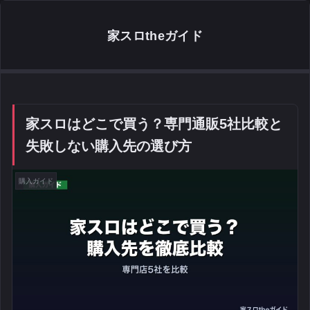
家スロtheガイド
家スロはどこで買う？専門通販5社比較と
失敗しない購入先の選び方
購入ガイド