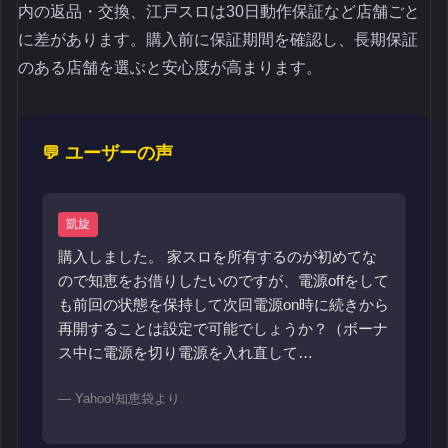
内の返品・交換、江戸スロは30日動作保証など店舗ごと
に差があります。購入前に保証期間を確認し、長期保証
のある店舗を選ぶと安心度が高まります。
💬 ユーザーの声
凱旋
購入しました。 家スロを所有するのが初めてな
ので知恵をお借りしたいのですが、電源offをして
も前回の状態を保持して次回電源on時に続きから
再開することは設定で可能でしょうか？（ボーナ
ス中に電源を切り電源を入れ直して…
— Yahoo!知恵袋より