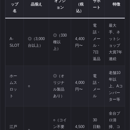
オプシ
サポ
ップ
品揃え
（税
特徴
ョン
ート
名
込）
電
最大
話・
手、ネ
◎（330
A-
◎（3,000
4,400
メー
ットシ
種以
SLOT
台以上）
円〜
ル・
ョップ
上）
7日
大賞7年
返品
連続
老舗10
ホー
◎（オ
電
年以
ムス
リジナ
4,000
話・
○
上、Aコ
ロッ
ル製品
円〜
メー
ンバー
ト
あり）
ル
ター等
全台プ
○（コイ
30
ロ清
江戸
ン不要
4,500
日動
掃、コ
○