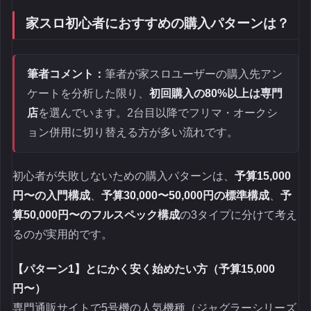
家スロ初心者におすすめの購入パターンは？
筆者コメント：
筆者が家スロユーザーの購入先アン
ケートを分析した限り、
初回購入の80%以上は専門
店
を選んでいます。2台目以降でフリマ・オークシ
ョン併用に切り替える方が多い流れです。
初心者が失敗しないための購入パターンは、
予算15,000
円〜の入門構成
、
予算30,000〜50,000円の標準構成
、
予
算50,000円〜のフルスペック構成
の3タイプに分けて考え
るのが実用的です。
【パターン1】とにかく安く始めたい方（予算15,000
円〜）
専門通販サイトで5号機の人気機種（ジャグラーシリーズ