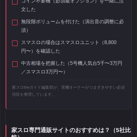
コイン不要機（必須級オプション）を一緒に注
文した
無段階ボリュームを付けた（演出音の調整に必
須）
スマスロの場合はスマスロユニット（8,800
円〜）を確認した
中古相場を把握した（5号機人気台5千〜3万円
／スマスロ3万円〜）
家スロtheガイド編集部が、実機オーナーがつまずきやすい必須
項目を整理しています。
家スロ専門通販サイトのおすすめは？（5社比