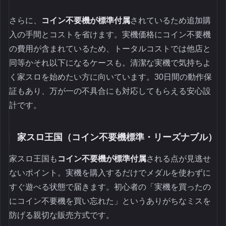
さらに、
コイン不要機が標準付属
されているため追加購
入の手間とコストを省けます。実機価格にコイン不要機
の費用が含まれているため、トータルコストでは他店と
同等かそれ以下になるケースも。清潔な実機で気持ちよ
く家スロを始めたい方に向いています。30日間の動作保
証もあり、万が一の不具合にも対応してもらえる安心設
計です。
家スロ王国（コイン不要機標準・リーズナブル）
家スロ王国も
コイン不要機が標準付属
される点が見逃せ
ないポイント。実機を購入するだけでメダルを使わずに
すぐ遊べる状態で届きます。初心者の「実機を買ったの
にコイン不要機を買い忘れた」というありがちなミスを
防げる親切な販売方式です。