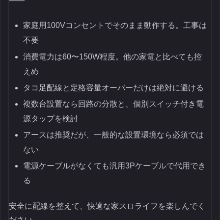
――
家庭用100Vコンセントでそのまま動作する。工事は
不要
消費電力は60〜150W程度。他の家電と比べても控
えめ
タコ足配線と定格容量オーバーだけは絶対に避ける
複数台設置なら回路の分散と、個別スイッチ付き電
源タップを検討
アースは推奨だが、一般的な設置環境なら必須では
ない
電源ケーブルがなくても汎用3Pケーブルで代用でき
る
安全に配線を整えて、快適な家スロライフを楽しんでく
ださい。