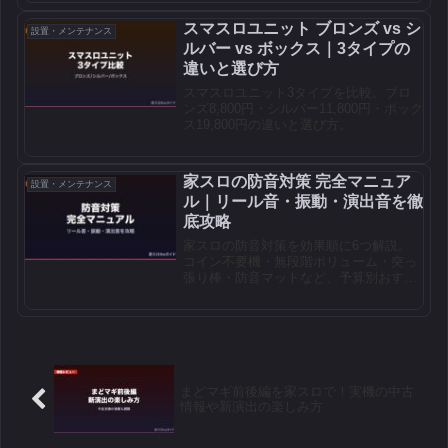
スマスロユニット ブロンズ vs シ
設置・メンテナンス
ルバー vs ボックス｜3タイプの
違いと選び方
スマスロユニット3タイプを比較。ブロ
ンズ8,800円・シルバー11,800円・ボック
ス19,800円の違いと選び方。
家スロの防音対策 完全マニュア
設置・メンテナンス
ル｜リール音・振動・演出音を徹
底攻略
家スロの防音対策を効果順に6つ解説。
コイン不要機・無段階ボリューム・突っ
張り棒・防音マットなど、予算別おすす
めセットも紹介。
まどマギ前後編を家スロで！実機の中古
情報や新演出の楽しみ方