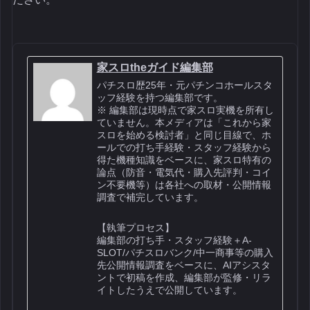
家スロtheガイド編集部
パチスロ歴25年・元パチンコホールスタ
ッフ経験を持つ編集部です。
※ 編集部は現時点で家スロ実機を所有し
ていません。本メディアは「これから家
スロを始める検討者」と同じ目線で、ホ
ールでの打ち手経験・スタッフ経験から
得た機種知識をベースに、家スロ特有の
論点（防音・電気代・購入先評判・コイ
ン不要機等）は各社への取材・公開情報
調査で補完しています。
【執筆プロセス】
編集部の打ち手・スタッフ経験＋A-
SLOT/パチスロバンク/中一商事等の購入
先公開情報調査をベースに、AIアシスタ
ントで初稿を作成、編集部が監修・リラ
イトしたうえで公開しています。