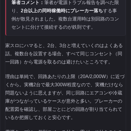
筆者コメント：
筆者が電源トラブル報告を調べた限
り、
2台以上の同時稼働時にブレーカー落ち
する事
例が散見されました。複数台運用時は別回路のコン
セントに分けて接続するのが鉄則です。
家スロにハマると、2台、3台と増えていくのはよくある
話。複数台を設置する場合、すべて同じコンセント（同
一回路）から電源を取るのは避けたいところです。
理由は単純で、回路あたりの上限（20A/2,000W）に近づ
くから。実機2台で最大300W程度なので、実機だけなら
問題ないように思えますが、同じ回路にエアコンや冷蔵
庫がつながっているケースが意外と多い。ブレーカーの
配置図を確認し、部屋ごとにどの回路が割り当てられて
いるか把握しておくと安心です。