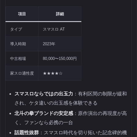
項目
詳細
タイプ
スマスロ AT
導入時期
2023年
中古相場
80,000〜150,000円
家スロ適性度
★★★★☆
スマスロならではの出玉力
：有利区間の制限が緩和
され、ケタ違いの出玉感を体験できる
北斗の拳ブランドの安定感
：原作演出の再現度が高
く、ファンなら必携の一台
話題性抜群
：スマスロ時代を切り拓いた記念碑的機