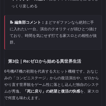
っくり楽しめる
📝 編集部コメント：
まどマギファンなら絶対に手
に入れたい一台。演出のクオリティが頭ひとつ抜け
ており、時間を気にせず打てる家スロとの相性が抜
群。
第3位｜Re:ゼロから始める異世界生活
6号機AT機の初期を代表する大ヒット機種です。おなじ
みの「コンビニステージ」からの復活演出や、ゼロから
やり直す世界観をゲーム性に落とし込んだ独自のシステ
ムが秀逸。
「死に戻り」の絶望と復活の快感
を、家スロ
で何度も味わえます。