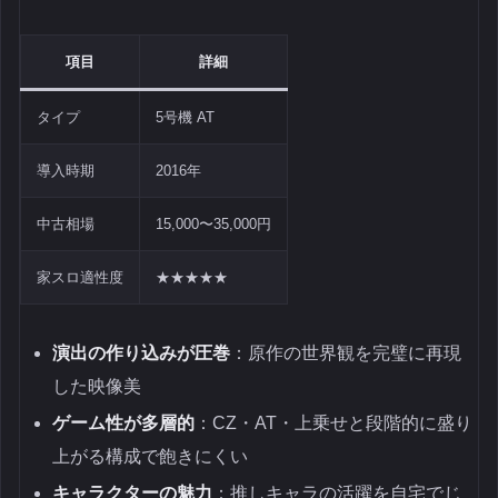
項目
詳細
タイプ
5号機 AT
導入時期
2016年
中古相場
15,000〜35,000円
家スロ適性度
★★★★★
演出の作り込みが圧巻
：原作の世界観を完璧に再現
した映像美
ゲーム性が多層的
：CZ・AT・上乗せと段階的に盛り
上がる構成で飽きにくい
キャラクターの魅力
：推しキャラの活躍を自宅でじ