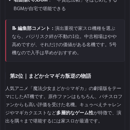
BGMが自宅で堪能できる
📝 編集部コメント：
演出重視で家スロ機種を選ぶ
なら、バジリスク絆が不動の1位。中古相場はやや
高めですが、それだけの価値がある名機です。5号
機なので入手は早めがおすすめ。
第2位｜まどか☆マギカ叛逆の物語
人気アニメ「魔法少女まどか☆マギカ」の劇場版をテー
マにしたAT機です。原作ファンはもちろん、パチスロフ
ァンからも高い評価を受けた名機。キュゥべえチャレン
ジやマギカクエストなど
多層的なゲーム性
が特徴で、演
出を隅々まで堪能するには家スロが最適です。