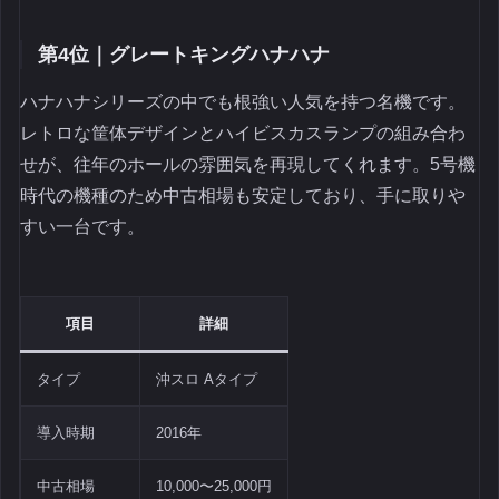
第4位｜グレートキングハナハナ
ハナハナシリーズの中でも根強い人気を持つ名機です。
レトロな筐体デザインとハイビスカスランプの組み合わ
せが、往年のホールの雰囲気を再現してくれます。5号機
時代の機種のため中古相場も安定しており、手に取りや
すい一台です。
項目
詳細
タイプ
沖スロ Aタイプ
導入時期
2016年
中古相場
10,000〜25,000円