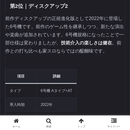
第2位｜ディスクアップ2
前作ディスクアップの正統進化版として2022年に登場し
た6号機です。前作のゲーム性を継承しつつ、新たな演出
や楽曲が追加されています。6号機規格になったことで一
部仕様は変わりましたが、
技術介入の楽しさは健在
。前
作との打ち比べも家スロならではの醍醐味です。
項目
詳細
タイプ
6号機 Aタイプ+AT
導入時期
2022年
中古相場
15,000〜30,000円
ホーム
検索
トップ
サイドバー