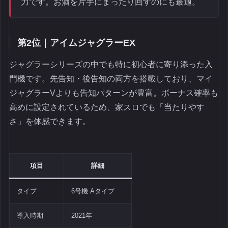
力です。お酒を片手にまったり回すのにも最適。
第2位｜アイムジャグラーEX
ジャグラーシリーズの中でも特に初心者に寄り添った入
門機です。先告知・後告知の両方を搭載しており、マイ
ジャグラーVよりも告知パターンが豊富。ボーナス確率も
高めに設定されているため、家スロでも「当たりやす
さ」を体感できます。
項目
詳細
タイプ
6号機 Aタイプ
導入時期
2021年