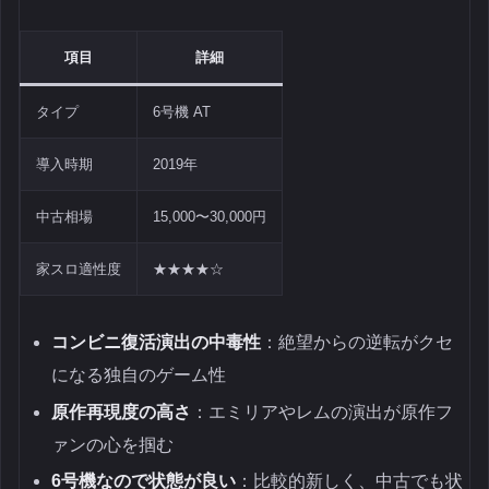
項目
詳細
タイプ
6号機 AT
導入時期
2019年
中古相場
15,000〜30,000円
家スロ適性度
★★★★☆
コンビニ復活演出の中毒性
：絶望からの逆転がクセ
になる独自のゲーム性
原作再現度の高さ
：エミリアやレムの演出が原作フ
ァンの心を掴む
6号機なので状態が良い
：比較的新しく、中古でも状