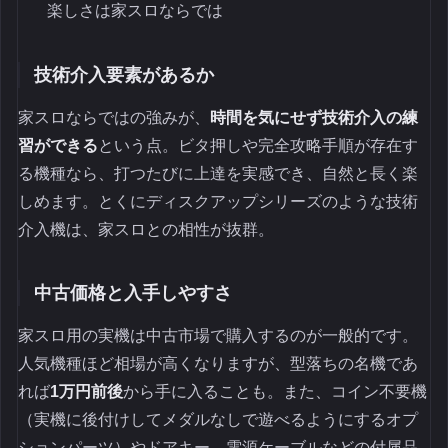
楽しさは家スロならでは
技術介入要素があるか
家スロならではの強みが、
時間を気にせず技術介入の練
習ができる
という点。ビタ押しや完全攻略手順が存在す
る機種なら、打つたびに上達を実感でき、自然と長く楽
しめます。とくにディスクアップシリーズのような技術
介入機は、家スロとの相性が抜群。
中古価格と入手しやすさ
家スロ用の実機は中古市場で購入するのが一般的です。
人気機種ほど相場が高くなりますが、型落ちの名機であ
れば
1万円前後
から手に入ることも。また、コイン不要機
（実機に後付けしてメダルなしで遊べるようにするオプ
ションパーツ）やドアキー、電源ケーブルなどの付属品